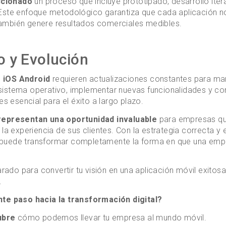
ccionado
un proceso que incluye prototipado, desarrollo iter
 Este enfoque metodológico garantiza que cada aplicación n
ambién genere resultados comerciales medibles.
 y Evolución
s iOS Android
requieren actualizaciones constantes para man
sistema operativo, implementar nuevas funcionalidades y corr
 esencial para el éxito a largo plazo.
representan una oportunidad invaluable
para empresas qu
 la experiencia de sus clientes. Con la estrategia correcta y
 puede transformar completamente la forma en que una emp
rado para convertir tu visión en una aplicación móvil exitosa
.
nte paso hacia la transformación digital?
ubre
cómo podemos llevar tu empresa al mundo móvil.