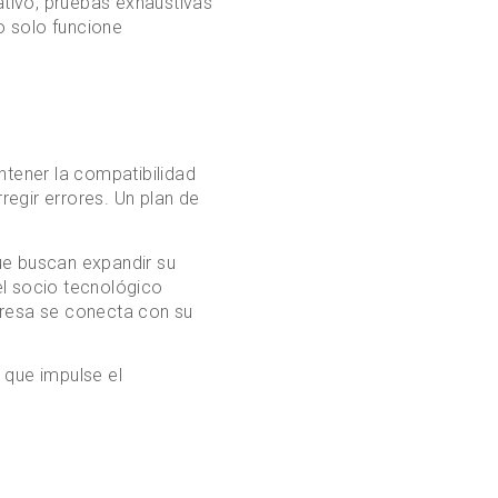
ativo, pruebas exhaustivas
o solo funcione
tener la compatibilidad
egir errores. Un plan de
e buscan expandir su
 el socio tecnológico
resa se conecta con su
 que impulse el