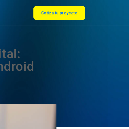
Cotiza tu proyecto
tal:
ndroid