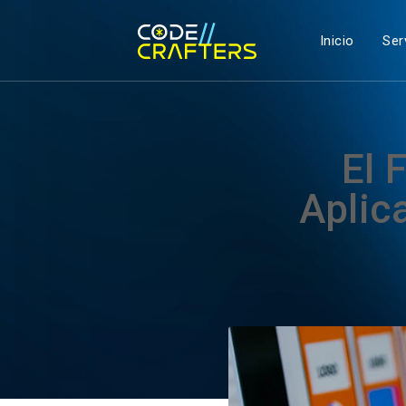
Inicio
Ser
El 
Aplic