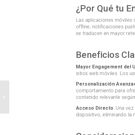
¿Por Qué tu E
Las aplicaciones móviles o
offline, notificaciones pu
se traducen en mayor rete
Beneficios Cla
Mayor Engagement del U
sitios web móviles. Los u
Personalización Avanza
Tienda Online
comportamiento para ofre
Ecommerce
contenido relevante según 
Guatemala: La
Revolución Digital del
Acceso Directo
: Una vez 
Comercio
dispositivo, eliminando l